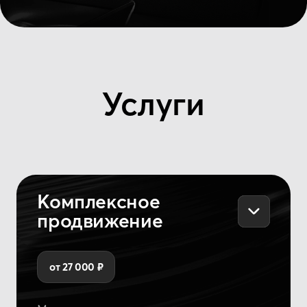
Таргетированная
реклама ВКонтакте
от 15 000 ₽
Охватим вашу потенциальную
аудиторию по интересам, возрасту,
географии и предпочтениям
в музыке. Настроим рекламу
на слушателей похожих артистов,
поможем увеличить прослушивания
и привлечь новых подписчиков
в сообщество.
Подробнее