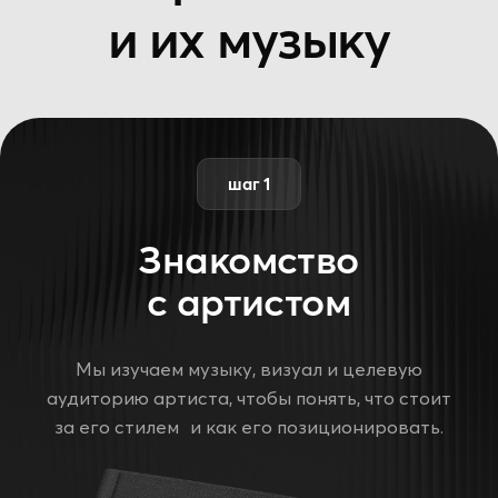
Мы начинаем с понимания задач
артиста — рост аудитории, увеличение
прослушиваний, запуск тренда или
тестирование нового материала. Если цели
пока не сформулированы, помогаем задать
фокус и определить, на что стоит сделать
ставку. На основе этого обсуждаем
концепцию продвижения и формируем
стратегию кампании — чёткую, измеримую
и опирающуюся на реальные метрики
и опыт агентства.