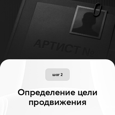
шаг 3
Подбор форматов
и инструментов
Определяем оптимальные каналы: TikTok,
блогеры, плейлисты, таргет, CapCut-
тренды — всё, что подходит под аудиторию
артиста.