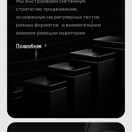
Таргетированная
реклама в TikTok
от 16 000 ₽
Увеличим охваты ваших видео
и привлечём подписчиков в TikTok-
аккаунт артиста. Поможем удержать
внимание аудитории и протестировать,
как музыка заходит в коротких форматах.
Подробнее