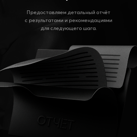
от 1090 ₽
Доставим вашу музыку на все
стриминговые площадки, соберём
роялти с авторских и смежных
прав, а также обеспечим мощную
промо-поддержку с шансом
попадания в редакционные
плейлисты.
Подробнее