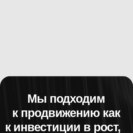
Написать в Telegram
Наверх
ИП Лоншакова Анжелика Андреевна
ИНН 410119234638