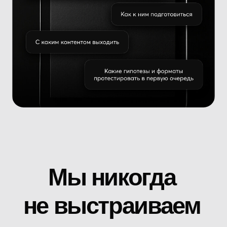
Каждый формат
продвижения подбирается
индивидуально, исходя из
целей артиста,
особенностей материала и
понимания целевой
аудитории
Для одного трека оптимальным
решением может стать сочетание
таргетированной рекламы и посевов у