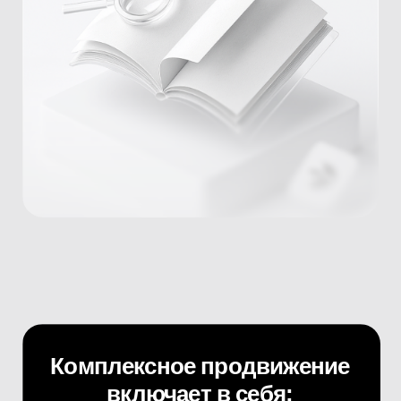
Мы можем
подключать
любые
результативные
инструменты:
Таргетированную
рекламу в TikTok,