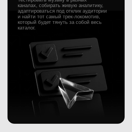
Что такое
трек-локомотив?
Это не просто успешный трек —
это флагман, вокруг которого
выстраивается узнаваемость артиста.
Это тот трек, который собрал наибольшее
количество прослушиваний, реакций
и обратной связи, дал самую низкую
стоимость за вовлечение новой
аудитории и стал точкой входа
в творчество. У каждого артиста,
от инди-сцены до больших звёзд, есть
такой трек. Мы помогаем его найти.