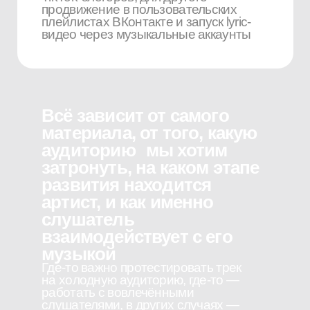
Мы хорошо понимаем,
что музыка —
это живая система
Где нельзя заранее просчитать реакцию
слушателя или алгоритма
Поэтому мы не даём
поверхностных обещаний
«всё выстрелит