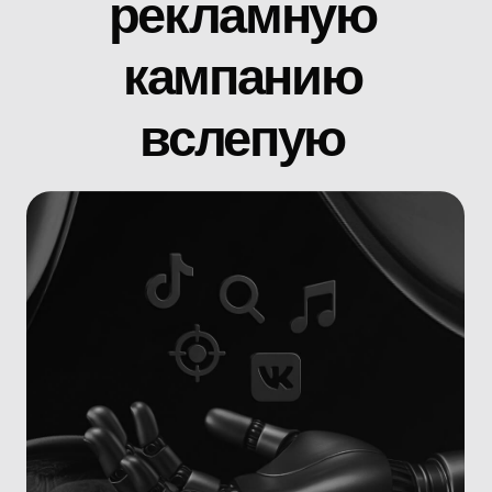
TikTok-блогеров, для другого —
продвижение в пользовательских
плейлистах ВКонтакте и запуск lyric-
видео через музыкальные аккаунты
Всё зависит от самого
материала, от того, какую
аудиторию мы хотим
затронуть, на каком этапе
развития находится
артист, и как именно
слушатель
взаимодействует с его
музыкой
Где-то важно протестировать трек
на холодную аудиторию, где-то —
работать с вовлечёнными
слушателями, в других случаях —
создать узнаваемость через визуал
и короткий контент