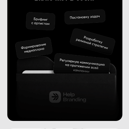
ВКонтакте, Inst, YouTube
Посевы у блогеров
и музыкальных аккаунтов
с lyric-видео
Размещение
в пользовательских
плейлистах ВКонтакте
Наружную рекламу