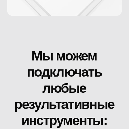
Разрабатываем релизный
план, подбираем даты
выхода, готовим материал
для питчинга треков
на платформы
Вся стратегия строится
на том, чтобы каждый шаг
был логически связан
с предыдущим и усиливал
позиционирование артиста