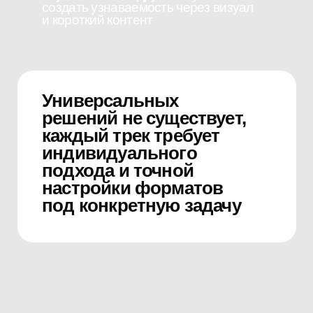
за неделю», а работаем
системно, шаг за шагом
собирая данные
и адаптируя стратегию
Уже через 4–6 месяцев регулярной
работы становится понятно, какие
треки дают наибольший отклик,
какие форматы приносят результат,
а какие стоит пересмотреть
Это позволяет артиста
не «вести наугад»,
а уверенно развивать