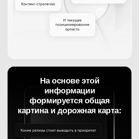
Мы никогда
не выстраиваем
рекламную
кампанию
вслепую