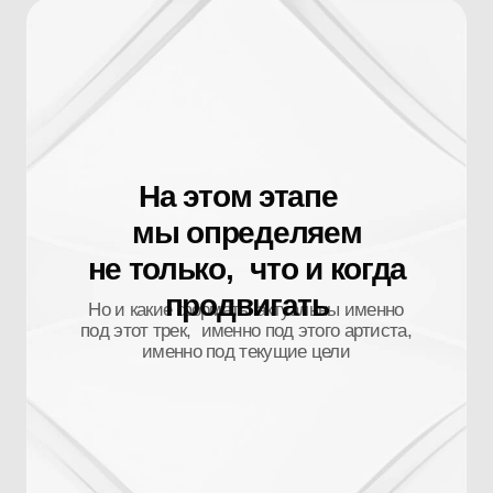
на диджитал-экранах
в городах России
Организуем фотосессии
и видеосъёмки
Для оформления соцсетей,
карточек артиста и создания
контента под продвижение