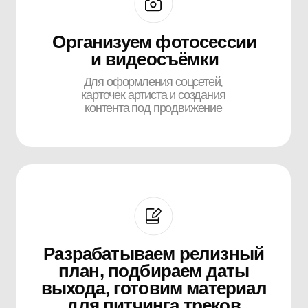
Хочешь, чтобы
твою музыку
услышали тысячи?
Мы сделаем так,
чтобы
её полюбили