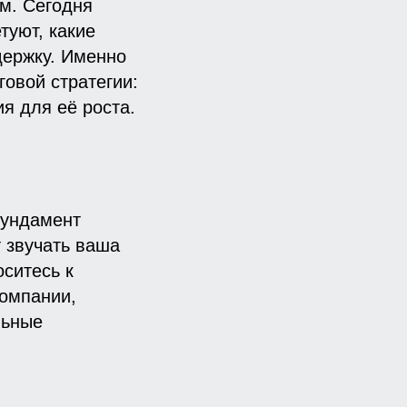
м. Сегодня
туют, какие
держку. Именно
говой стратегии:
ия для её роста.
фундамент
т звучать ваша
оситесь к
компании,
льные