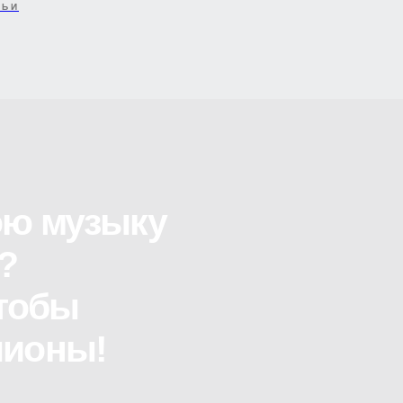
бы
ТЬИ
ны!
Мы в ВКонтакте