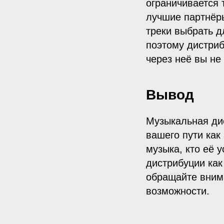
ограничивается 
лучшие партнёры
треки выбрать д
поэтому дистриб
через неё вы не
Вывод
Музыкальная дис
вашего пути как
музыка, кто её 
дистрибуции как
обращайте внима
Хочешь, чтобы твою
возможности.
услышали тысячи?