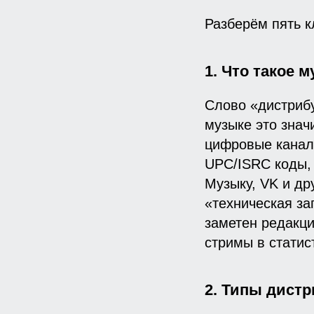
Разберём пять к
1. Что такое 
Слово «дистрибу
музыке это знач
цифровые каналы
UPC/ISRC коды, п
Музыку, VK и др
«техническая заг
заметен редакци
стримы в статис
2. Типы дист