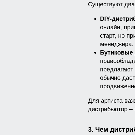
Существуют два
DIY-дистр
онлайн, при
старт, но п
менеджера.
Бутиковые
правооблада
предлагают 
обычно даёт
продвижение
Для артиста важ
дистрибьютор – 
3. Чем дистри