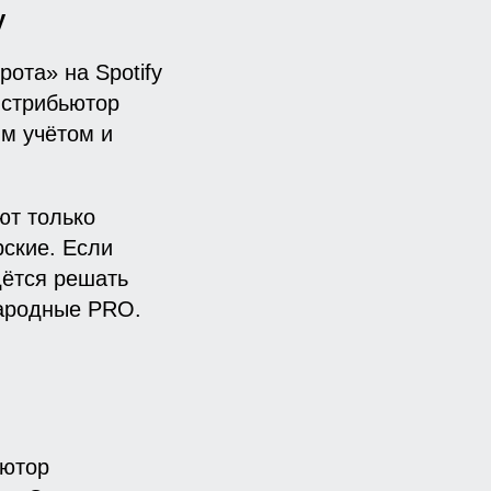
у
ота» на Spotify
истрибьютор
ым учётом и
ют только
рские. Если
дётся решать
народные PRO.
ьютор