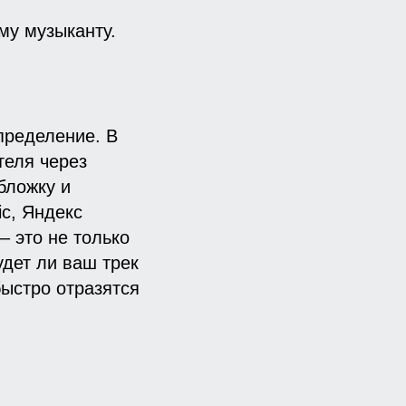
му музыканту.
спределение. В
теля через
бложку и
ic, Яндекс
– это не только
удет ли ваш трек
быстро отразятся