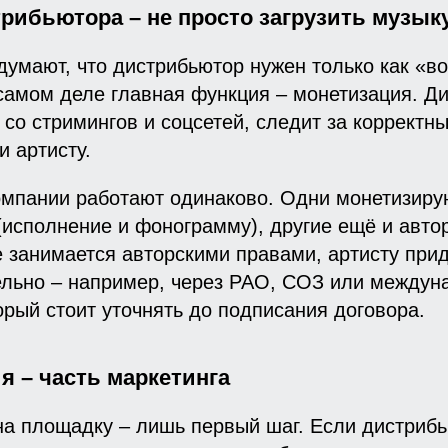
трибьютора – не просто загрузить музык
думают, что дистрибьютор нужен только как «вор
самом деле главная функция – монетизация. Д
 со стримингов и соцсетей, следит за корректн
и артисту.
омпании работают одинаково. Одни монетизиру
исполнение и фонограмму), другие ещё и авто
 занимается авторскими правами, артисту при
дельно – например, через РАО, СОЗ или между
орый стоит уточнять до подписания договора.
я – часть маркетинга
на площадку – лишь первый шаг. Если дистриб