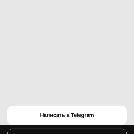
ИНН 410119234638