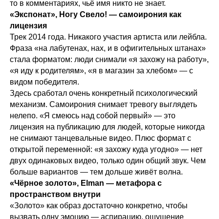
то в комментариях, чьё имя никто не знает.
«Экспонат», Ногу Свело! — самоирония как
лицензия
Трек 2014 года. Никакого участия артиста или лейбла.
Фраза «на лабутенах, нах, и в офигительных штанах»
стала форматом: люди снимали «я захожу на работу»,
«я иду к родителям», «я в магазин за хлебом» — с
видом победителя.
Здесь сработал очень конкретный психологический
механизм. Самоирония снимает тревогу выглядеть
нелепо. «Я смеюсь над собой первый» — это
лицензия на публикацию для людей, которые никогда
не снимают танцевальные видео. Плюс формат с
открытой переменной: «я захожу куда угодно» — нет
двух одинаковых видео, только один общий звук. Чем
больше вариантов — тем дольше живёт волна.
«Чёрное золото», Elman — метафора с
пространством внутри
«Золото» как образ достаточно конкретно, чтобы
вызвать одну эмоцию — аспирацию, ощущение