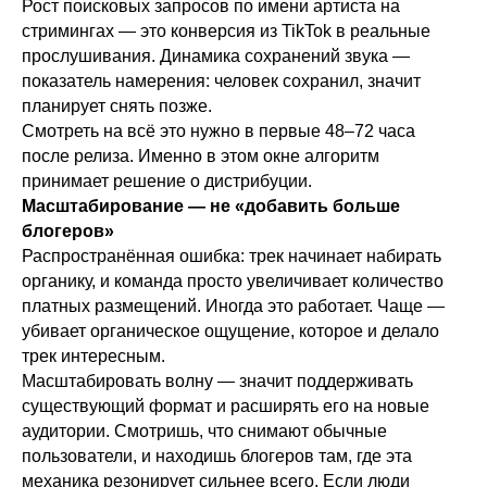
миллионы!
Рост поисковых запросов по имени артиста на
Напишите нам в Telegram, чтобы мы
стримингах — это конверсия из TikTok в реальные
прослушивания. Динамика сохранений звука —
могли провести для вас бесплатную
показатель намерения: человек сохранил, значит
консультацию.
планирует снять позже.
Смотреть на всё это нужно в первые 48–72 часа
после релиза. Именно в этом окне алгоритм
принимает решение о дистрибуции.
Масштабирование — не «добавить больше
блогеров»
Распространённая ошибка: трек начинает набирать
органику, и команда просто увеличивает количество
платных размещений. Иногда это работает. Чаще —
убивает органическое ощущение, которое и делало
трек интересным.
Масштабировать волну — значит поддерживать
существующий формат и расширять его на новые
аудитории. Смотришь, что снимают обычные
пользователи, и находишь блогеров там, где эта
механика резонирует сильнее всего. Если люди