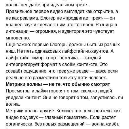
волны нет, даже при идеальном треке.
Правильное первое видео выглядит как открытие, а
не как реклама. Блогер не «продвигает трек» — он
«нашёл звук и сделал с ним что-то своё». Разница в
интонации — огромная, и аудитория это чувствует
мгновенно.
Ещё важно: первые блогеры должны быть из разных
ниш. Не пять одинаковых лайфстайл-аккаунтов. А
лайфстайл, юмор, спорт, эстетика — каждый
Хочешь, чтобы
интерпретирует формат в своём контексте. Это
создаёт ощущение, что трек уже везде — даже если
твою музыку
реально его разместили только у пяти человек.
услышали тысячи?
Метрики волны — не те, что обычно смотрят
Просмотры и лайки говорят о том, сколько людей
Мы сделаем так,
увидели контент. Они не говорят о том, запустилась ли
волна.
чтобы
Метрики волны другие. Количество пользовательских
её полюбили
видео под звук — главный показатель. Если растёт
органически, без новых размещений — волна живёт.