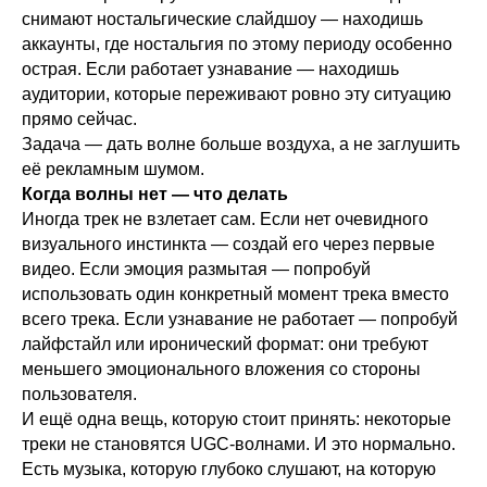
снимают ностальгические слайдшоу — находишь
аккаунты, где ностальгия по этому периоду особенно
Написать в Telegram
острая. Если работает узнавание — находишь
аудитории, которые переживают ровно эту ситуацию
прямо сейчас.
Мы в Телеграм
Задача — дать волне больше воздуха, а не заглушить
её рекламным шумом.
Когда волны нет — что делать
Мы в ВКонтакте
Иногда трек не взлетает сам. Если нет очевидного
визуального инстинкта — создай его через первые
видео. Если эмоция размытая — попробуй
использовать один конкретный момент трека вместо
всего трека. Если узнавание не работает — попробуй
лайфстайл или иронический формат: они требуют
меньшего эмоционального вложения со стороны
пользователя.
И ещё одна вещь, которую стоит принять: некоторые
треки не становятся UGC-волнами. И это нормально.
Есть музыка, которую глубоко слушают, на которую
Наверх