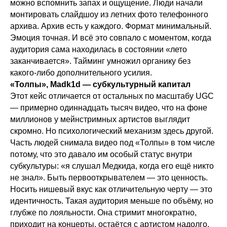
можно вспомнить запах и ощущение. Люди начали
монтировать слайдшоу из летних фото телефонного
архива. Архив есть у каждого. Формат минимальный.
Эмоция точная. И всё это совпало с моментом, когда
аудитория сама находилась в состоянии «лето
заканчивается». Тайминг умножил органику без
какого-либо дополнительного усилия.
«Толпы», Madk1d — субкультурный капитал
Этот кейс отличается от остальных по масштабу UGC
— примерно одиннадцать тысяч видео, что на фоне
миллионов у мейнстримных артистов выглядит
скромно. Но психологический механизм здесь другой.
Часть людей снимала видео под «Толпы» в том числе
потому, что это давало им особый статус внутри
субкультуры: «я слушал Медкида, когда его ещё никто
не знал». Быть первооткрывателем — это ценность.
Носить нишевый вкус как отличительную черту — это
идентичность. Такая аудитория меньше по объёму, но
глубже по лояльности. Она стримит многократно,
приходит на концерты, остаётся с артистом надолго.