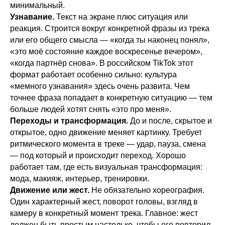
минимальный.
Узнавание.
Текст на экране плюс ситуация или
реакция. Строится вокруг конкретной фразы из трека
или его общего смысла — «когда ты наконец понял»,
«это моё состояние каждое воскресенье вечером»,
«когда партнёр снова». В российском TikTok этот
формат работает особенно сильно: культура
«мемного узнавания» здесь очень развита. Чем
точнее фраза попадает в конкретную ситуацию — тем
больше людей хотят снять «это про меня».
Переходы и трансформация.
До и после, скрытое и
открытое, одно движение меняет картинку. Требует
ритмического момента в треке — удар, пауза, смена
— под который и происходит переход. Хорошо
работает там, где есть визуальная трансформация:
мода, макияж, интерьер, тренировки.
Движение или жест.
Не обязательно хореография.
Один характерный жест, поворот головы, взгляд в
камеру в конкретный момент трека. Главное: жест
должен быть простым настолько, чтобы его повторил