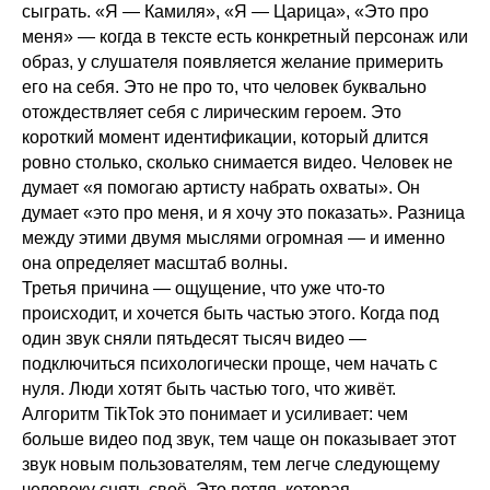
сыграть. «Я — Камиля», «Я — Царица», «Это про
меня» — когда в тексте есть конкретный персонаж или
образ, у слушателя появляется желание примерить
его на себя. Это не про то, что человек буквально
отождествляет себя с лирическим героем. Это
короткий момент идентификации, который длится
ровно столько, сколько снимается видео. Человек не
думает «я помогаю артисту набрать охваты». Он
думает «это про меня, и я хочу это показать». Разница
между этими двумя мыслями огромная — и именно
она определяет масштаб волны.
Третья причина — ощущение, что уже что-то
происходит, и хочется быть частью этого. Когда под
один звук сняли пятьдесят тысяч видео —
подключиться психологически проще, чем начать с
нуля. Люди хотят быть частью того, что живёт.
Алгоритм TikTok это понимает и усиливает: чем
больше видео под звук, тем чаще он показывает этот
звук новым пользователям, тем легче следующему
человеку снять своё. Это петля, которая