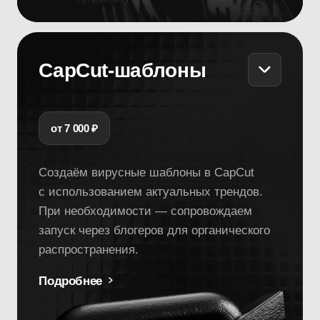
Фотосессии
и видеосъёмки
от 8 500 ₽
Поможем раскрыть ваш образ: от фото
для обложек и карточек артиста
до художественных фотосессий. Снимаем
сниппеты, клипы и вертикальные видео
для соцсетей.
Подробнее